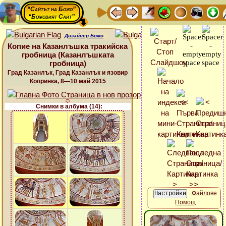
“Сайтът на Божо”
“Божовият Сайт”
Дизайнер Божо
Копие на Казанлъшка тракийска
гробница (Казанлъшката
гробница)
Град Казанлък, Град Казанлък и язовир
Копринка, 8—10 май 2015
Снимки в албума (14):
Файлове
Помощ