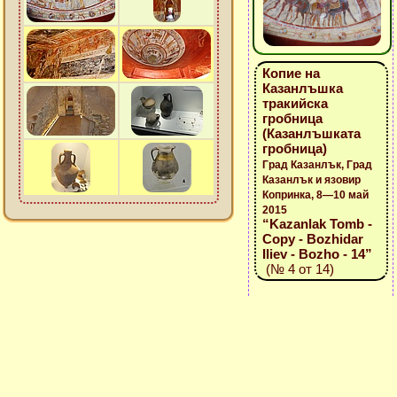
Копие на
Казанлъшка
тракийска
гробница
(Казанлъшката
гробница)
Град Казанлък, Град
Казанлък и язовир
Копринка, 8—10 май
2015
“Kazanlak Tomb -
Copy - Bozhidar
Iliev - Bozho - 14”
(№ 4 от 14)