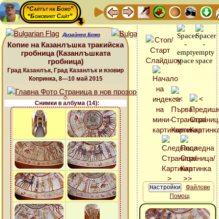
“Сайтът на Божо”
“Божовият Сайт”
Дизайнер Божо
Копие на Казанлъшка тракийска
гробница (Казанлъшката
гробница)
Град Казанлък, Град Казанлък и язовир
Копринка, 8—10 май 2015
Снимки в албума (14):
Файлове
Помощ