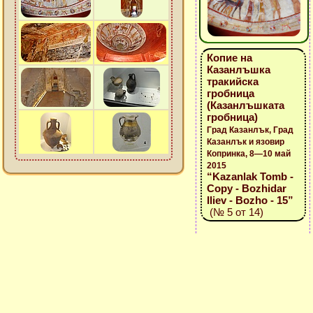
Копие на
Казанлъшка
тракийска
гробница
(Казанлъшката
гробница)
Град Казанлък, Град
Казанлък и язовир
Копринка, 8—10 май
2015
“Kazanlak Tomb -
Copy - Bozhidar
Iliev - Bozho - 15”
(№ 5 от 14)