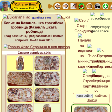
“Сайтът на Божо”
“Божовият Сайт”
Дизайнер Божо
Копие на Казанлъшка тракийска
гробница (Казанлъшката
гробница)
Град Казанлък, Град Казанлък и язовир
Копринка, 8—10 май 2015
Снимки в албума (14):
Файлове
Помощ