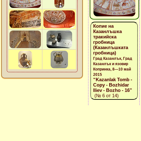
Копие на
Казанлъшка
тракийска
гробница
(Казанлъшката
гробница)
Град Казанлък, Град
Казанлък и язовир
Копринка, 8—10 май
2015
“Kazanlak Tomb -
Copy - Bozhidar
Iliev - Bozho - 16”
(№ 6 от 14)