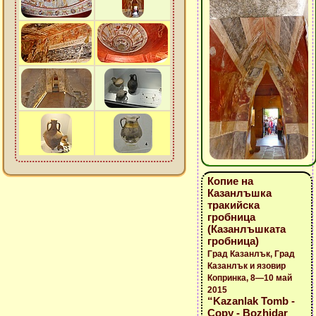
Копие на
Казанлъшка
тракийска
гробница
(Казанлъшката
гробница)
Град Казанлък, Град
Казанлък и язовир
Копринка, 8—10 май
2015
“Kazanlak Tomb -
Copy - Bozhidar