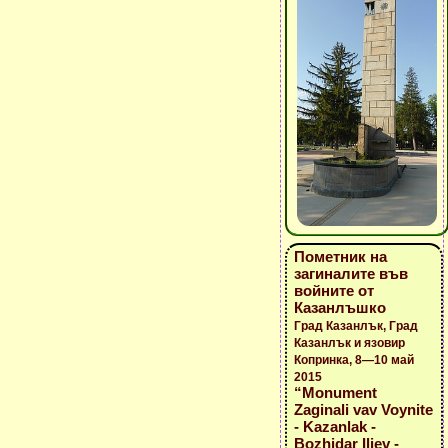
Пометник на
загиналите във
войните от
Казанлъшко
Град Казанлък, Град
Казанлък и язовир
Копринка, 8—10 май
2015
“Monument
Zaginali vav Voynite
- Kazanlak -
Bozhidar Iliev -