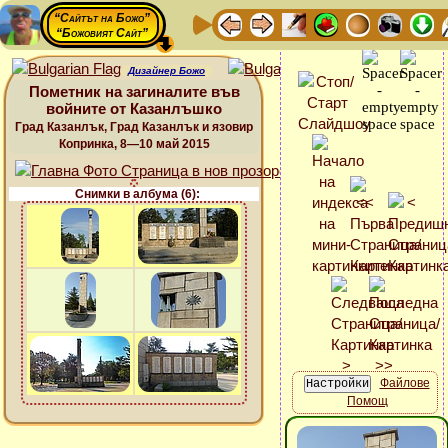
“Сайтът на Божо”
“Божовият Сайт”
Дизайнер Божо
Пометник на загиналите във
войните от Казанлъшко
Град Казанлък, Град Казанлък и язовир
Копринка, 8—10 май 2015
Снимки в албума (6):
Файлове
Помощ