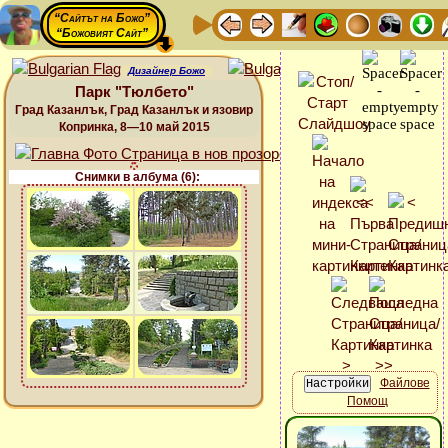
“Сайтът на Божо”
“Божовият Сайт”
Дизайнер Божо
Парк "Тюлбето"
Град Казанлък, Град Казанлък и язовир
Копринка, 8—10 май 2015
Снимки в албума (6):
Файлове
Помощ