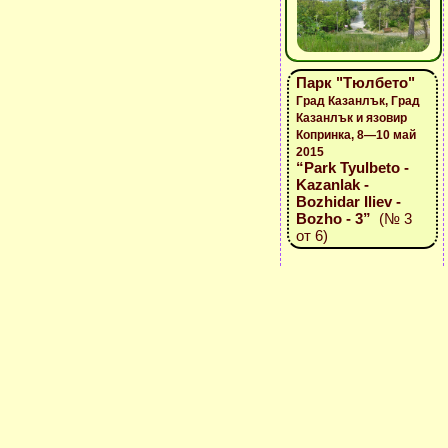
Парк "Тюлбето"
Град Казанлък, Град
Казанлък и язовир
Копринка, 8—10 май
2015
“Park Tyulbeto -
Kazanlak -
Bozhidar Iliev -
Bozho - 3”
(№ 3
от 6)