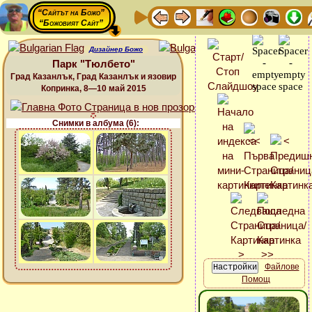
“Сайтът на Божо”
“Божовият Сайт”
Дизайнер Божо
Парк "Тюлбето"
Град Казанлък, Град Казанлък и язовир
Копринка, 8—10 май 2015
Снимки в албума (6):
Файлове
Помощ