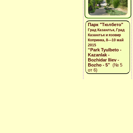
Парк "Тюлбето"
Град Казанлък, Град
Казанлък и язовир
Копринка, 8—10 май
2015
“Park Tyulbeto -
Kazanlak -
Bozhidar Iliev -
Bozho - 5”
(№ 5
от 6)