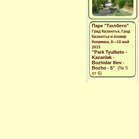
Парк "Тюлбето"
Град Казанлък, Град
Казанлък и язовир
Копринка, 8—10 май
2015
“Park Tyulbeto -
Kazanlak -
Bozhidar Iliev -
Bozho - 5”
(№ 5
от 6)