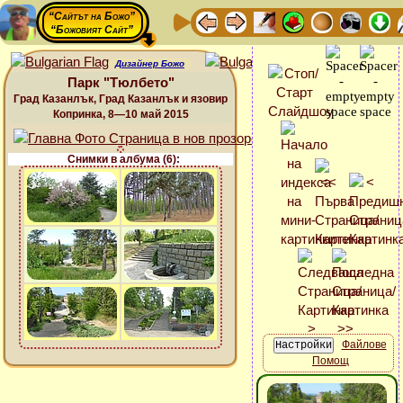
“Сайтът на Божо”
“Божовият Сайт”
Дизайнер Божо
Парк "Тюлбето"
Град Казанлък, Град Казанлък и язовир
Копринка, 8—10 май 2015
Снимки в албума (6):
Файлове
Помощ