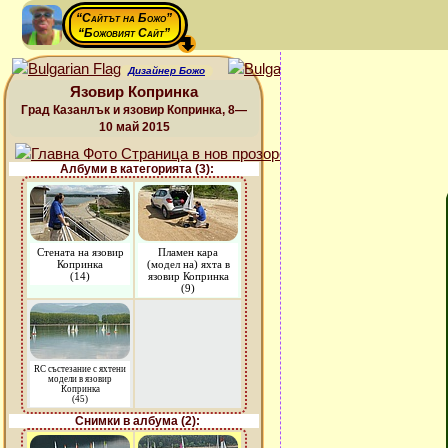
“Сайтът на Божо”
“Божовият Сайт”
Дизайнер Божо
Язовир Копринка
Град Казанлък и язовир Копринка, 8—
10 май 2015
Албуми в категорията (3):
Стената на язовир
Пламен кара
Копринка
(модел на) яхта в
(14)
язовир Копринка
(9)
RC състезание с яхтени
модели в язовир
Копринка
(45)
Снимки в албума (2):