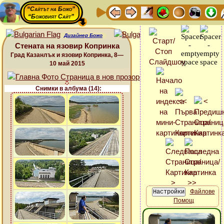
“Сайтът на Божо”
“Божовият Сайт”
Дизайнер Божо
Стената на язовир Копринка
Град Казанлък и язовир Копринка, 8—
10 май 2015
Снимки в албума (14):
Файлове
Помощ