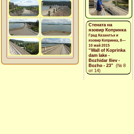
Стената на
язовир Копринка
Град Казанлък и
язовир Копринка, 8—
10 май 2015
“Wall of Koprinka
dam lake -
Bozhidar Iliev -
Bozho - 23”
(№ 8
от 14)