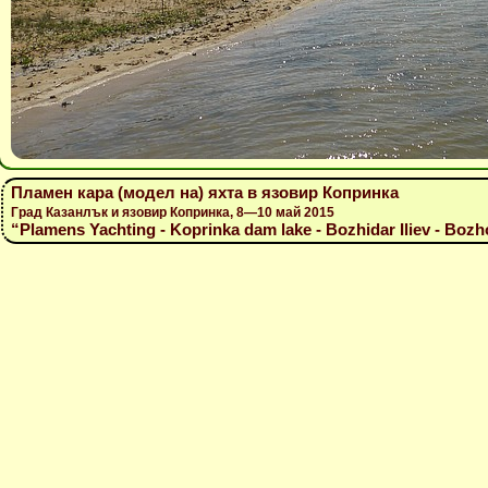
Пламен кара (модел на) яхта в язовир Копринка
Град Казанлък и язовир Копринка, 8—10 май 2015
“Plamens Yachting - Koprinka dam lake - Bozhidar Iliev - Bozh