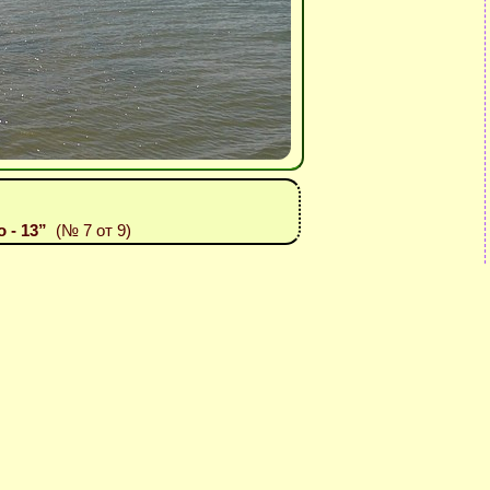
o - 13”
(№ 7 от 9)