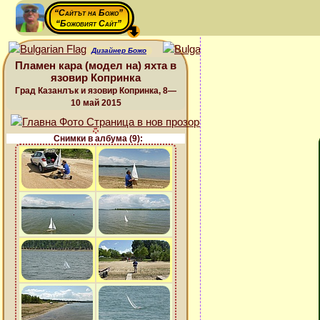
“Сайтът на Божо”
“Божовият Сайт”
Дизайнер Божо
Пламен кара (модел на) яхта в
язовир Копринка
Град Казанлък и язовир Копринка, 8—
10 май 2015
Снимки в албума (9):