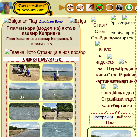
“Сайтът на Божо”
“Божовият Сайт”
Дизайнер Божо
Пламен кара (модел на) яхта в
язовир Копринка
Град Казанлък и язовир Копринка, 8—
10 май 2015
Снимки в албума (9):
Файлове
Помощ