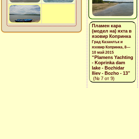
Пламен кара
(модел на) яхта в
язовир Копринка
Град Казанлък и
язовир Копринка, 8—
10 май 2015
“Plamens Yachting
- Koprinka dam
lake - Bozhidar
Iliev - Bozho - 13”
(№ 7 от 9)