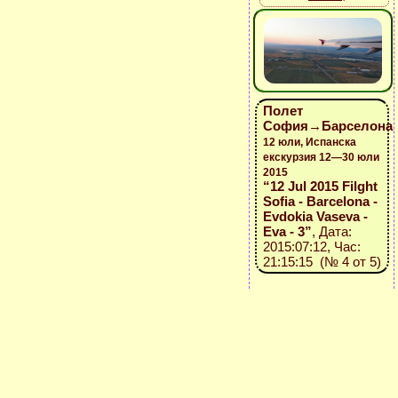
Полет
София→Барселона
12 юли, Испанска
екскурзия 12—30 юли
2015
“12 Jul 2015 Filght
Sofia - Barcelona -
Evdokia Vaseva -
Eva - 3”
, Дата:
2015:07:12, Час:
21:15:15 (№ 4 от 5)