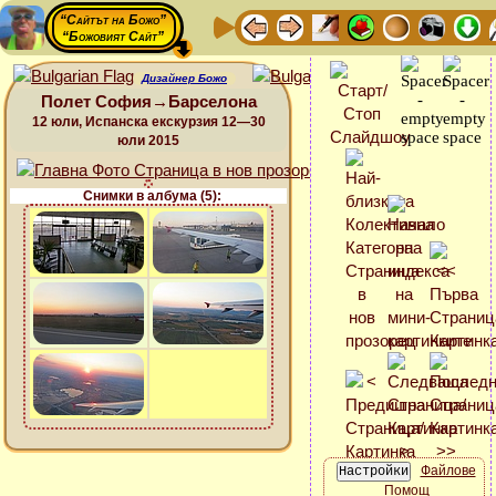
“Сайтът на Божо”
“Божовият Сайт”
Дизайнер Божо
Полет София→Барселона
12 юли, Испанска екскурзия 12—30
юли 2015
Снимки в албума (5):
Файлове
Помощ