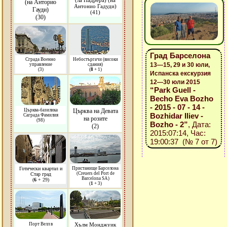
(ла Падрера) (на
(на Анторио
Антонио Гадуди)
Гауди)
(41)
(30)
Град Барселона
Сграда Военно
Небостъргачи (високи
13—15, 29 и 30 юли,
управление
сдания)
(3)
(
8
+ 1)
Испанска екскурзия
12—30 юли 2015
“Park Guell -
Becho Eva Bozho
- 2015 - 07 - 14 -
Църква-базилика
Църква на Девата
Bozhidar Iliev -
Саграда Фамилия
на розите
(98)
Bozho - 2”
, Дата:
(2)
2015:07:14, Час:
19:00:37 (№ 7 от 7)
Готически квартал и
Пристанище Барселона
(Creuers del Port de
Стар град
Barcelona SA)
(
6
+ 29)
(
1
+ 3)
Порт Велл в
Хълм Монджуик