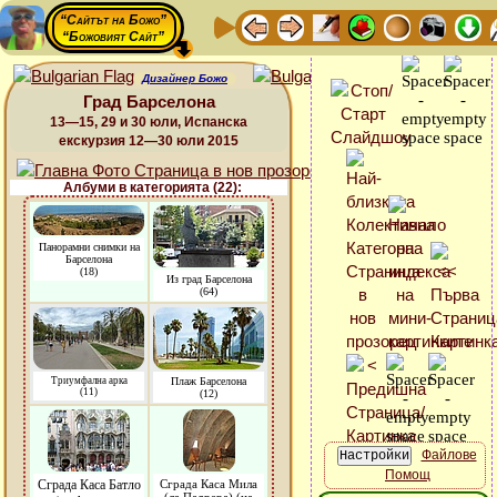
“Сайтът на Божо”
“Божовият Сайт”
Дизайнер Божо
Град Барселона
13—15, 29 и 30 юли, Испанска
екскурзия 12—30 юли 2015
Албуми в категорията (22):
Панорамни снимки на
Барселона
(18)
Из град Барселона
(64)
Триумфална арка
Плаж Барселона
(11)
(12)
Файлове
Помощ
Сграда Каса Батло
Сграда Каса Мила