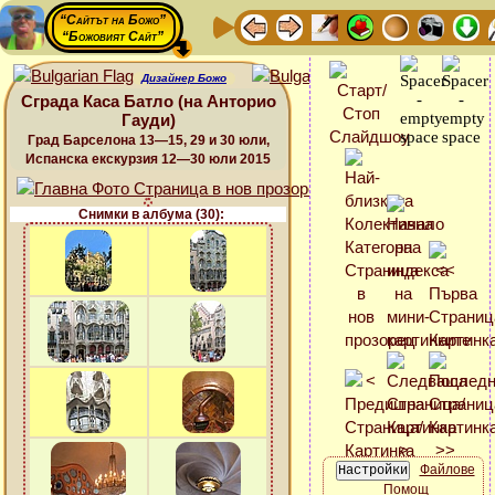
“Сайтът на Божо”
“Божовият Сайт”
Дизайнер Божо
Сграда Каса Батло (на Анторио
Гауди)
Град Барселона 13—15, 29 и 30 юли,
Испанска екскурзия 12—30 юли 2015
Снимки в албума (30):
Файлове
Помощ