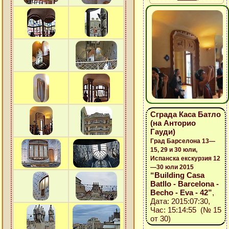
Сграда Каса Батло
(на Анторио
Гауди)
Град Барселона 13—
15, 29 и 30 юли,
Испанска екскурзия 12
—30 юли 2015
“Building Casa
Batllo - Barcelona -
Becho - Eva - 42”
,
Дата: 2015:07:30,
Час: 15:14:55 (№ 15
от 30)