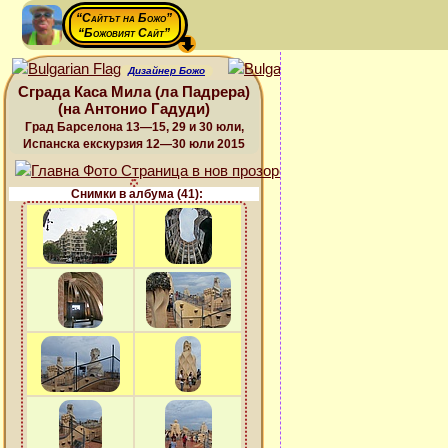
“Сайтът на Божо”
“Божовият Сайт”
Дизайнер Божо
Сграда Каса Мила (ла Падрера)
(на Антонио Гадуди)
Град Барселона 13—15, 29 и 30 юли,
Испанска екскурзия 12—30 юли 2015
Снимки в албума (41):