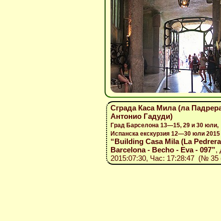
Сграда Каса Мила (ла Падрера
Антонио Гадуди)
Град Барселона 13—15, 29 и 30 юли,
Испанска екскурзия 12—30 юли 2015
“Building Casa Mila (La Pedrera)
Barcelona - Becho - Eva - 097”
,
2015:07:30, Час: 17:28:47 (№ 35 