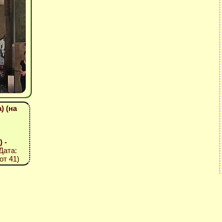
) (на
 -
 Дата:
от 41)