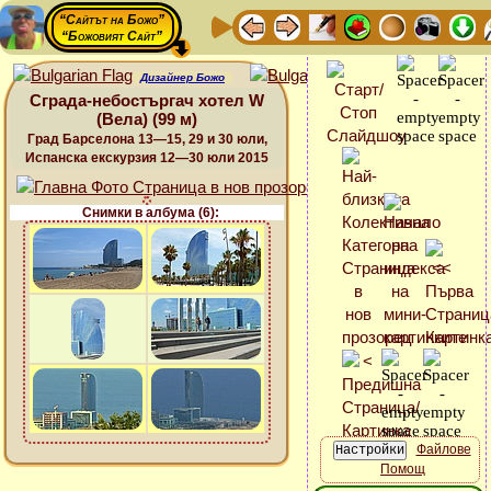
“Сайтът на Божо”
“Божовият Сайт”
Дизайнер Божо
Сграда-небостъргач хотел W
(Вела) (99 м)
Град Барселона 13—15, 29 и 30 юли,
Испанска екскурзия 12—30 юли 2015
Снимки в албума (6):
Файлове
Помощ