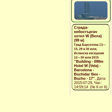
Сграда-
небостъргач
хотел W (Вела)
(99 м)
Град Барселона 13—
15, 29 и 30 юли,
Испанска екскурзия
12—30 юли 2015
“Building - 099m
Hotel W (Vela) -
Barcelona -
Bozhidar Iliev -
Bozho - 17”
, Дата:
2015:07:29, Час:
14:59:14 (№ 6 от 6)