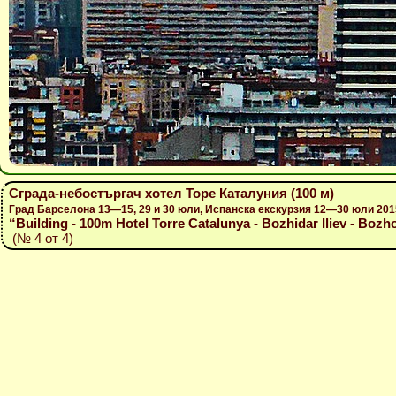
Сграда-небостъргач хотел Торе Каталуния (100 м)
Град Барселона 13—15, 29 и 30 юли, Испанска екскурзия 12—30 юли 201
“Building - 100m Hotel Torre Catalunya - Bozhidar Iliev - Bozho
(№ 4 от 4)