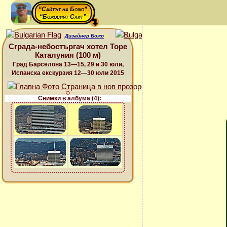
“Сайтът на Божо”
“Божовият Сайт”
Дизайнер Божо
Сграда-небостъргач хотел Торе
Каталуния (100 м)
Град Барселона 13—15, 29 и 30 юли,
Испанска екскурзия 12—30 юли 2015
Снимки в албума (4):