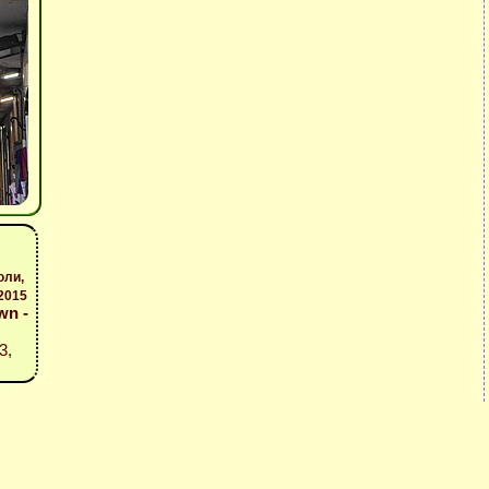
юли,
2015
wn -
3,