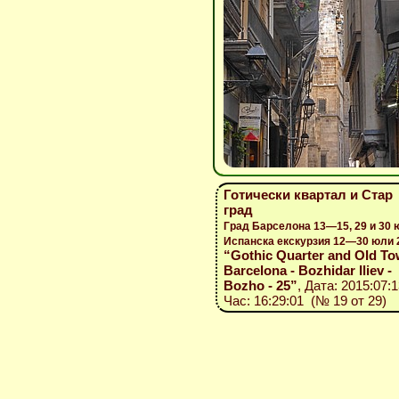
Готически квартал и Стар
град
Град Барселона 13—15, 29 и 30 
Испанска екскурзия 12—30 юли 
“Gothic Quarter and Old To
Barcelona - Bozhidar Iliev -
Bozho - 25”
, Дата: 2015:07:1
Час: 16:29:01 (№ 19 от 29)