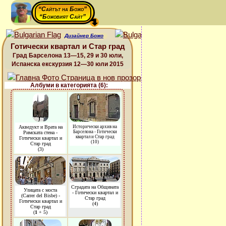
“Сайтът на Божо”
“Божовият Сайт”
Дизайнер Божо
Готически квартал и Стар град
Град Барселона 13—15, 29 и 30 юли,
Испанска екскурзия 12—30 юли 2015
Албуми в категорията (6):
Акведукт и Врата на
Исторически архив на
Барселона - Готически
Римската стена -
квартал и Стар град
Готически квартал и
(10)
Стар град
(3)
Сградата на Общината
Улицата с моста
- Готически квартал и
(Carrer del Bisbe) -
Стар град
Готически квартал и
(4)
Стар град
(
1
+ 5)