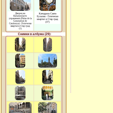
Дворец на
Катедрала Санта
Каталунското
Еулалиа - Готически
управление (Palau de la
квартал и Стар град
Generalitat de
(37)
Catalunya) - Готически
квартал и Стар град
(1)
Снимки в албума (29):