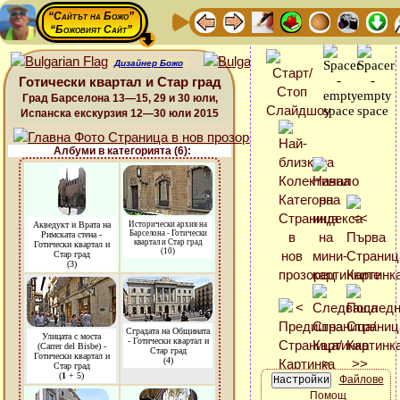
“Сайтът на Божо”
“Божовият Сайт”
Дизайнер Божо
Готически квартал и Стар град
Град Барселона 13—15, 29 и 30 юли,
Испанска екскурзия 12—30 юли 2015
Албуми в категорията (6):
Акведукт и Врата на
Исторически архив на
Барселона - Готически
Римската стена -
квартал и Стар град
Готически квартал и
(10)
Стар град
(3)
Сградата на Общината
Улицата с моста
- Готически квартал и
(Carrer del Bisbe) -
Стар град
Готически квартал и
(4)
Стар град
(
1
+ 5)
Файлове
Помощ