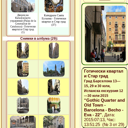
Дворец на
Катедрала Санта
Каталунското
Еулалиа - Готически
управление (Palau de la
квартал и Стар град
Generalitat de
(37)
Catalunya) - Готически
квартал и Стар град
(1)
Снимки в албума (29):
Готически квартал
и Стар град
Град Барселона 13—
15, 29 и 30 юли,
Испанска екскурзия 12
—30 юли 2015
“Gothic Quarter and
Old Town -
Barcelona - Becho -
Eva - 22”
, Дата:
2015:07:13, Час:
13:51:25 (№ 3 от 29)