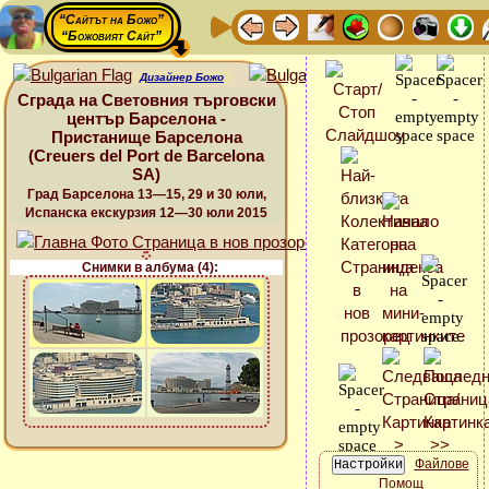
“Сайтът на Божо”
“Божовият Сайт”
Дизайнер Божо
Сграда на Световния търговски
център Барселона -
Пристанище Барселона
(Creuers del Port de Barcelona
SA)
Град Барселона 13—15, 29 и 30 юли,
Испанска екскурзия 12—30 юли 2015
Снимки в албума (4):
Файлове
Помощ