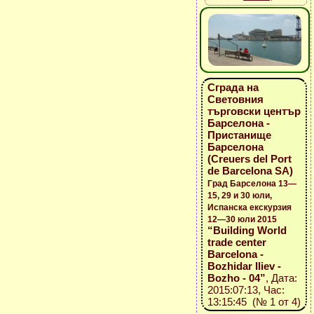
Сграда на
Световния
търговски център
Барселона -
Пристанище
Барселона
(Creuers del Port
de Barcelona SA)
Град Барселона 13—
15, 29 и 30 юли,
Испанска екскурзия
12—30 юли 2015
“Building World
trade center
Barcelona -
Bozhidar Iliev -
Bozho - 04”
, Дата:
2015:07:13, Час:
13:15:45 (№ 1 от 4)