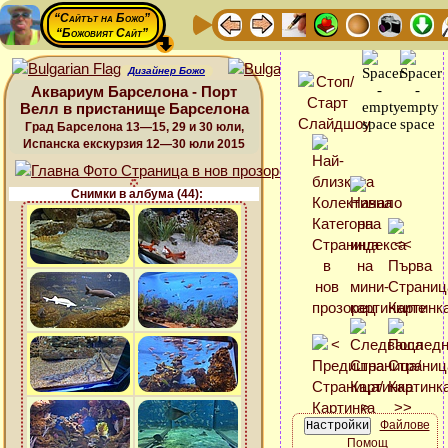
“Сайтът на Божо”
“Божовият Сайт”
Дизайнер Божо
Аквариум Барселона - Порт
Велл в пристанище Барселона
Град Барселона 13—15, 29 и 30 юли,
Испанска екскурзия 12—30 юли 2015
Снимки в албума (44):
Файлове
Помощ