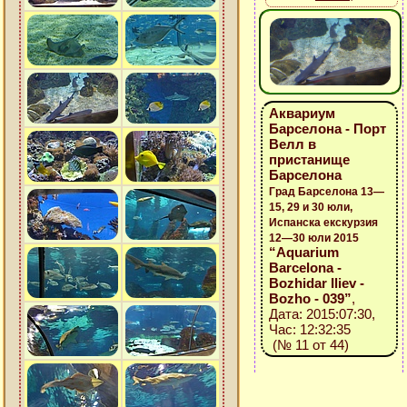
Аквариум
Барселона - Порт
Велл в
пристанище
Барселона
Град Барселона 13—
15, 29 и 30 юли,
Испанска екскурзия
12—30 юли 2015
“Aquarium
Barcelona -
Bozhidar Iliev -
Bozho - 039”
,
Дата: 2015:07:30,
Час: 12:32:35
(№ 11 от 44)