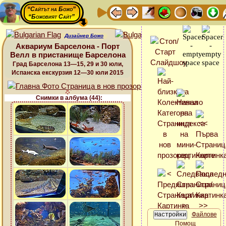
“Сайтът на Божо”
“Божовият Сайт”
Дизайнер Божо
Аквариум Барселона - Порт
Велл в пристанище Барселона
Град Барселона 13—15, 29 и 30 юли,
Испанска екскурзия 12—30 юли 2015
Снимки в албума (44):
Файлове
Помощ