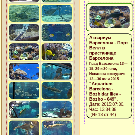
Аквариум
Барселона - Порт
Велл в
пристанище
Барселона
Град Барселона 13—
15, 29 и 30 юли,
Испанска екскурзия
12—30 юли 2015
“Aquarium
Barcelona -
Bozhidar Iliev -
Bozho - 049”
,
Дата: 2015:07:30,
Час: 12:34:38
(№ 13 от 44)