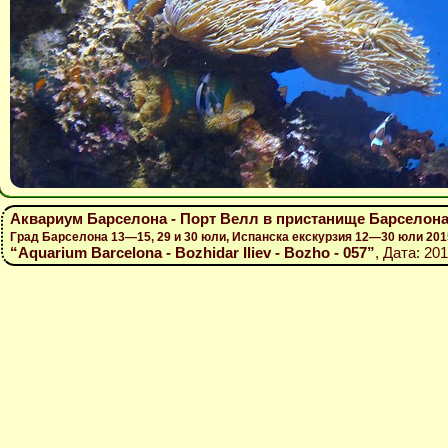
Аквариум Барселона - Порт Велл в пристанище Барселон
Град Барселона 13—15, 29 и 30 юли, Испанска екскурзия 12—30 юли 201
“Aquarium Barcelona - Bozhidar Iliev - Bozho - 057”
, Дата: 20