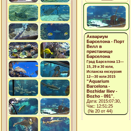
Аквариум
Барселона - Порт
Велл в
пристанище
Барселона
Град Барселона 13—
15, 29 и 30 юли,
Испанска екскурзия
12—30 юли 2015
“Aquarium
Barcelona -
Bozhidar Iliev -
Bozho - 091”
,
Дата: 2015:07:30,
Час: 12:51:25
(№ 20 от 44)