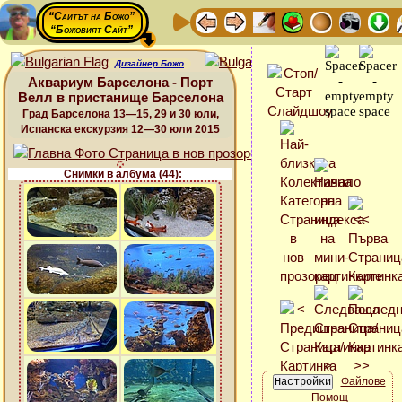
“Сайтът на Божо”
“Божовият Сайт”
Дизайнер Божо
Аквариум Барселона - Порт
Велл в пристанище Барселона
Град Барселона 13—15, 29 и 30 юли,
Испанска екскурзия 12—30 юли 2015
Снимки в албума (44):
Файлове
Помощ