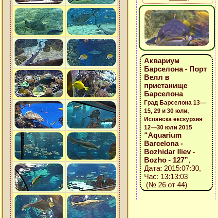
Аквариум
Барселона - Порт
Велл в
пристанище
Барселона
Град Барселона 13—
15, 29 и 30 юли,
Испанска екскурзия
12—30 юли 2015
“Aquarium
Barcelona -
Bozhidar Iliev -
Bozho - 127”
,
Дата: 2015:07:30,
Час: 13:13:03
(№ 26 от 44)