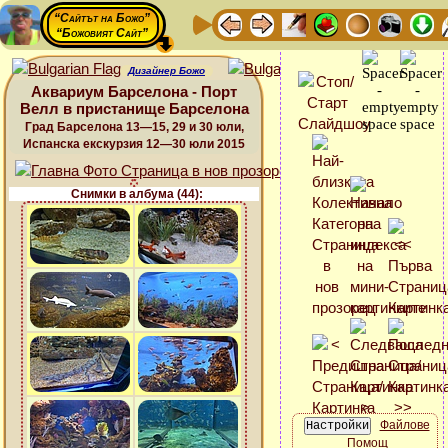
“Сайтът на Божо”
“Божовият Сайт”
Дизайнер Божо
Аквариум Барселона - Порт
Велл в пристанище Барселона
Град Барселона 13—15, 29 и 30 юли,
Испанска екскурзия 12—30 юли 2015
Снимки в албума (44):
Файлове
Помощ