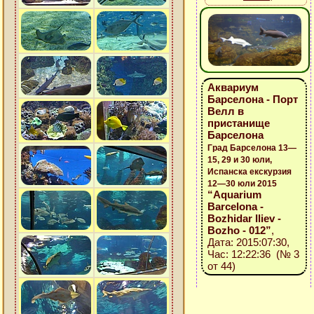
Аквариум
Барселона - Порт
Велл в
пристанище
Барселона
Град Барселона 13—
15, 29 и 30 юли,
Испанска екскурзия
12—30 юли 2015
“Aquarium
Barcelona -
Bozhidar Iliev -
Bozho - 012”
,
Дата: 2015:07:30,
Час: 12:22:36 (№ 3
от 44)