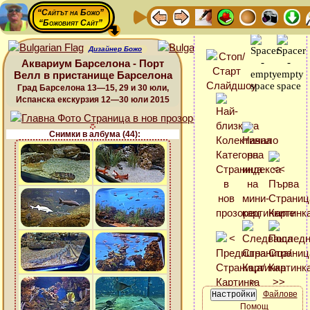
“Сайтът на Божо”
“Божовият Сайт”
Дизайнер Божо
Аквариум Барселона - Порт
Велл в пристанище Барселона
Град Барселона 13—15, 29 и 30 юли,
Испанска екскурзия 12—30 юли 2015
Снимки в албума (44):
Файлове
Помощ