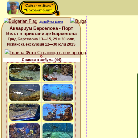
“Сайтът на Божо”
“Божовият Сайт”
Дизайнер Божо
Аквариум Барселона - Порт
Велл в пристанище Барселона
Град Барселона 13—15, 29 и 30 юли,
Испанска екскурзия 12—30 юли 2015
Снимки в албума (44):