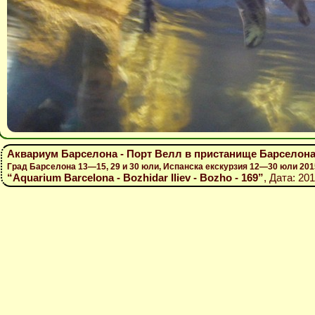
Аквариум Барселона - Порт Велл в пристанище Барселон
Град Барселона 13—15, 29 и 30 юли, Испанска екскурзия 12—30 юли 201
“Aquarium Barcelona - Bozhidar Iliev - Bozho - 169”
, Дата: 20