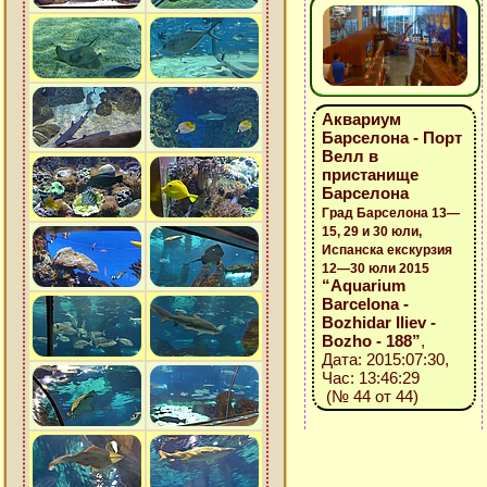
Аквариум
Барселона - Порт
Велл в
пристанище
Барселона
Град Барселона 13—
15, 29 и 30 юли,
Испанска екскурзия
12—30 юли 2015
“Aquarium
Barcelona -
Bozhidar Iliev -
Bozho - 188”
,
Дата: 2015:07:30,
Час: 13:46:29
(№ 44 от 44)