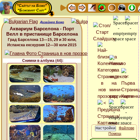
“Сайтът на Божо”
“Божовият Сайт”
Дизайнер Божо
Аквариум Барселона - Порт
Велл в пристанище Барселона
Град Барселона 13—15, 29 и 30 юли,
Испанска екскурзия 12—30 юли 2015
Снимки в албума (44):
Файлове
Помощ