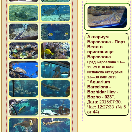
Аквариум
Барселона - Порт
Велл в
пристанище
Барселона
Град Барселона 13—
15, 29 и 30 юли,
Испанска екскурзия
12—30 юли 2015
“Aquarium
Barcelona -
Bozhidar Iliev -
Bozho - 023”
,
Дата: 2015:07:30,
Час: 12:27:33 (№ 5
от 44)