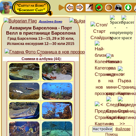
“Сайтът на Божо”
“Божовият Сайт”
Дизайнер Божо
Аквариум Барселона - Порт
Велл в пристанище Барселона
Град Барселона 13—15, 29 и 30 юли,
Испанска екскурзия 12—30 юли 2015
Снимки в албума (44):
Файлове
Помощ