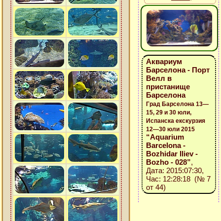
Аквариум
Барселона - Порт
Велл в
пристанище
Барселона
Град Барселона 13—
15, 29 и 30 юли,
Испанска екскурзия
12—30 юли 2015
“Aquarium
Barcelona -
Bozhidar Iliev -
Bozho - 028”
,
Дата: 2015:07:30,
Час: 12:28:18 (№ 7
от 44)