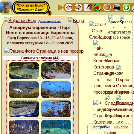
“Сайтът на Божо”
“Божовият Сайт”
Дизайнер Божо
Аквариум Барселона - Порт
Велл в пристанище Барселона
Град Барселона 13—15, 29 и 30 юли,
Испанска екскурзия 12—30 юли 2015
Снимки в албума (44):
Файлове
Помощ