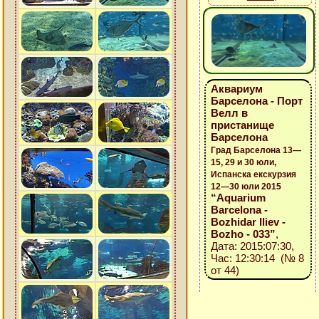
Аквариум
Барселона - Порт
Велл в
пристанище
Барселона
Град Барселона 13—
15, 29 и 30 юли,
Испанска екскурзия
12—30 юли 2015
“Aquarium
Barcelona -
Bozhidar Iliev -
Bozho - 033”
,
Дата: 2015:07:30,
Час: 12:30:14 (№ 8
от 44)