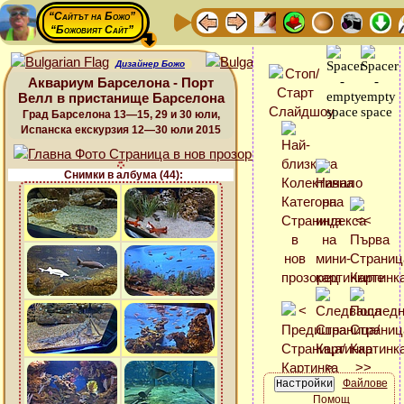
“Сайтът на Божо”
“Божовият Сайт”
Дизайнер Божо
Аквариум Барселона - Порт
Велл в пристанище Барселона
Град Барселона 13—15, 29 и 30 юли,
Испанска екскурзия 12—30 юли 2015
Снимки в албума (44):
Файлове
Помощ