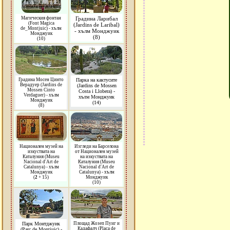
Магическия фонтан
Градина Ларибал
(Font Magica
(Jardins de Laribal)
de_Montjuic) - хълм
- хълм Монджуик
Монджуик
(8)
(10)
Градина Мосен Цинто
Парка на кактусите
Верадуер (Jardins de
(Jardins de Mossen
Mossen Cinto
Costa i Llobera) -
Verdaguer) - хълм
хълм Монджуик
Монджуик
(14)
(8)
Национален музей на
Изгледи на Барселона
изкуствата на
от Национален музей
Каталуния (Museu
на изкуствата на
Nacional d'Art de
Каталуния (Museu
Catalunya) - хълм
Nacional d'Art de
Монджуик
Catalunya) - хълм
(
2
+ 15)
Монджуик
(10)
Парк Монтджуик
Площад Жозеп Пуиг и
Кадафалч (Placa de
(Parc de Montjuic) -