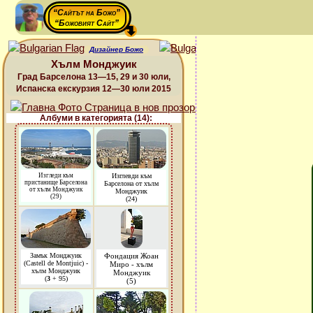
“Сайтът на Божо”
“Божовият Сайт”
Дизайнер Божо
Хълм Монджуик
Град Барселона 13—15, 29 и 30 юли,
Испанска екскурзия 12—30 юли 2015
Албуми в категорията (14):
Изгледи към
Изглевди към
пристанище Барселона
Барселона от хълм
от хълм Монджуик
Монджуик
(29)
(24)
Замък Монджуик
Фондация Жоан
(Castell de Montjuic) -
Миро - хълм
хълм Монджуик
Монджуик
(
3
+ 95)
(5)