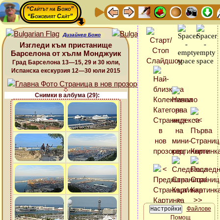
“Сайтът на Божо”
“Божовият Сайт”
Дизайнер Божо
Изгледи към пристанище
Барселона от хълм Монджуик
Град Барселона 13—15, 29 и 30 юли,
Испанска екскурзия 12—30 юли 2015
Снимки в албума (29):
Файлове
Помощ