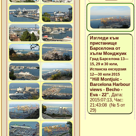
Изгледи към
пристанище
Барселона от
хълм Монджуик
Град Барселона 13—
15, 29 и 30 юли,
Испанска екскурзия
12—30 юли 2015
“Hill Montjuic -
Barcelona Harbour
views - Becho -
Eva - 22”
, Дата:
2015:07:13, Час:
21:43:08 (№ 5 от
29)