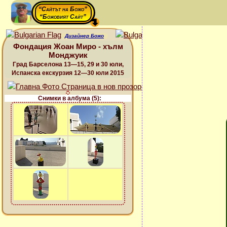
“Сайтът на Божо”
“Божовият Сайт”
Дизайнер Божо
Фондация Жоан Миро - хълм
Монджуик
Град Барселона 13—15, 29 и 30 юли,
Испанска екскурзия 12—30 юли 2015
Снимки в албума (5):