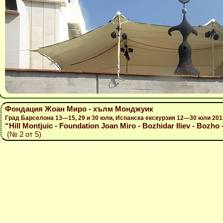
Фондация Жоан Миро - хълм Монджуик
Град Барселона 13—15, 29 и 30 юли, Испанска екскурзия 12—30 юли 201
“Hill Montjuic - Foundation Joan Miro - Bozhidar Iliev - Bozho 
(№ 2 от 5)