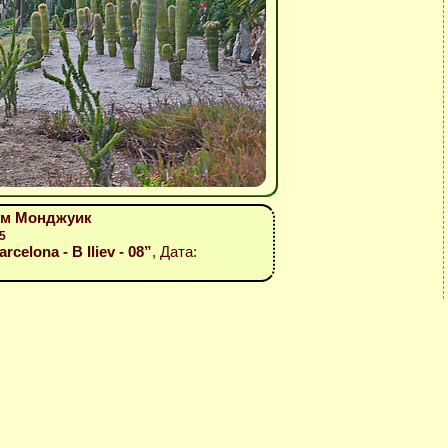
хълм Монджуик
5
celona - B Iliev - 08”
, Дата: