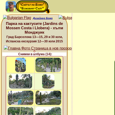
“Сайтът на Божо”
“Божовият Сайт”
Дизайнер Божо
Парка на кактусите (Jardins de
Mossen Costa i Llobera) - хълм
Монджуик
Град Барселона 13—15, 29 и 30 юли,
Испанска екскурзия 12—30 юли 2015
Снимки в албума (14):