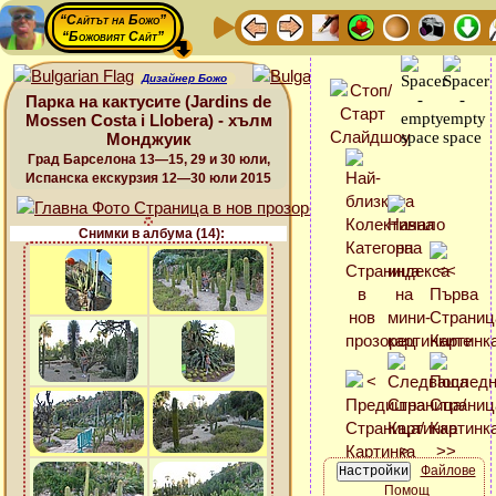
“Сайтът на Божо”
“Божовият Сайт”
Дизайнер Божо
Парка на кактусите (Jardins de
Mossen Costa i Llobera) - хълм
Монджуик
Град Барселона 13—15, 29 и 30 юли,
Испанска екскурзия 12—30 юли 2015
Снимки в албума (14):
Файлове
Помощ