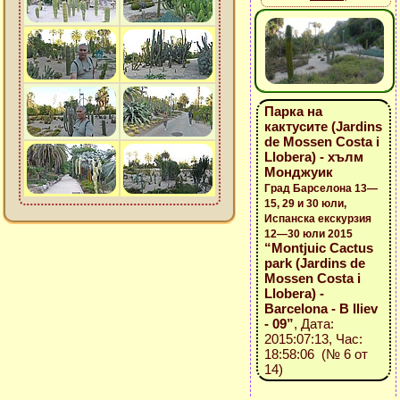
Парка на
кактусите (Jardins
de Mossen Costa i
Llobera) - хълм
Монджуик
Град Барселона 13—
15, 29 и 30 юли,
Испанска екскурзия
12—30 юли 2015
“Montjuic Cactus
park (Jardins de
Mossen Costa i
Llobera) -
Barcelona - B Iliev
- 09”
, Дата:
2015:07:13, Час:
18:58:06 (№ 6 от
14)