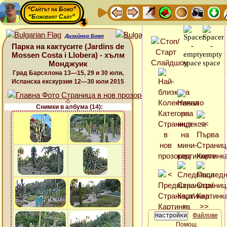
“Сайтът на Божо”
“Божовият Сайт”
Дизайнер Божо
Парка на кактусите (Jardins de
Mossen Costa i Llobera) - хълм
Монджуик
Град Барселона 13—15, 29 и 30 юли,
Испанска екскурзия 12—30 юли 2015
Снимки в албума (14):
Файлове
Помощ