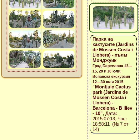
Парка на
кактусите (Jardins
de Mossen Costa i
Llobera) - хълм
Монджуик
Град Барселона 13—
15, 29 и 30 юли,
Испанска екскурзия
12—30 юли 2015
“Montjuic Cactus
park (Jardins de
Mossen Costa i
Llobera) -
Barcelona - B Iliev
- 10”
, Дата:
2015:07:13, Час:
18:58:11 (№ 7 от
14)