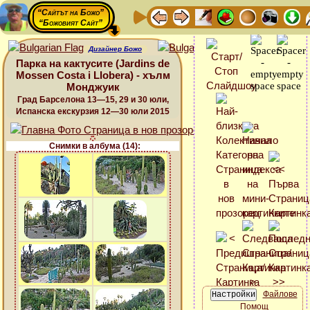
“Сайтът на Божо”
“Божовият Сайт”
Дизайнер Божо
Парка на кактусите (Jardins de
Mossen Costa i Llobera) - хълм
Монджуик
Град Барселона 13—15, 29 и 30 юли,
Испанска екскурзия 12—30 юли 2015
Снимки в албума (14):
Файлове
Помощ