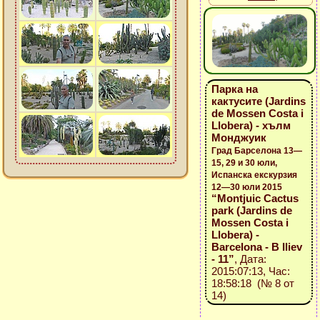
Парка на
кактусите (Jardins
de Mossen Costa i
Llobera) - хълм
Монджуик
Град Барселона 13—
15, 29 и 30 юли,
Испанска екскурзия
12—30 юли 2015
“Montjuic Cactus
park (Jardins de
Mossen Costa i
Llobera) -
Barcelona - B Iliev
- 11”
, Дата:
2015:07:13, Час:
18:58:18 (№ 8 от
14)