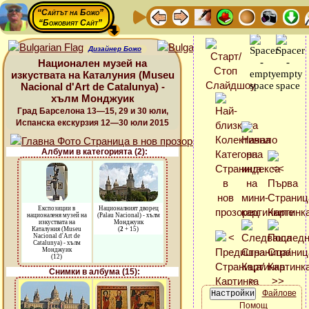
“Сайтът на Божо”
“Божовият Сайт”
Дизайнер Божо
Национален музей на
изкуствата на Каталуния (Museu
Nacional d'Art de Catalunya) -
хълм Монджуик
Град Барселона 13—15, 29 и 30 юли,
Испанска екскурзия 12—30 юли 2015
Албуми в категорията (2):
Експозиции в
Националният дворец
националеня музей на
(Palau Nacional) - хълм
изкуствата на
Монджуик
Каталуния (Museu
(
2
+ 15)
Nacional d'Art de
Catalunya) - хълм
Монджуик
(12)
Снимки в албума (15):
Файлове
Помощ