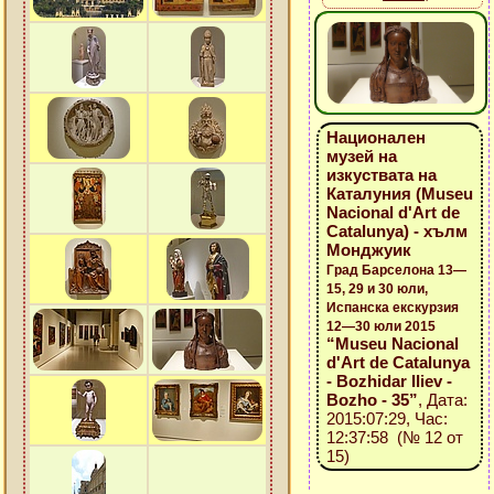
Национален
музей на
изкуствата на
Каталуния (Museu
Nacional d'Art de
Catalunya) - хълм
Монджуик
Град Барселона 13—
15, 29 и 30 юли,
Испанска екскурзия
12—30 юли 2015
“Museu Nacional
d'Art de Catalunya
- Bozhidar Iliev -
Bozho - 35”
, Дата:
2015:07:29, Час:
12:37:58 (№ 12 от
15)