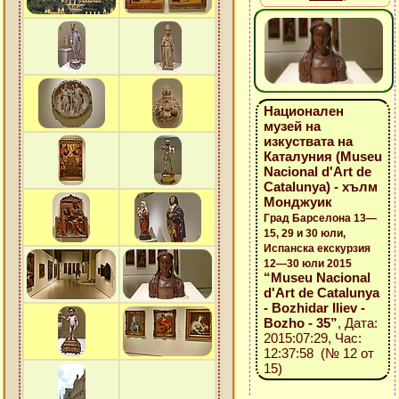
Национален
музей на
изкуствата на
Каталуния (Museu
Nacional d'Art de
Catalunya) - хълм
Монджуик
Град Барселона 13—
15, 29 и 30 юли,
Испанска екскурзия
12—30 юли 2015
“Museu Nacional
d'Art de Catalunya
- Bozhidar Iliev -
Bozho - 35”
, Дата:
2015:07:29, Час:
12:37:58 (№ 12 от
15)