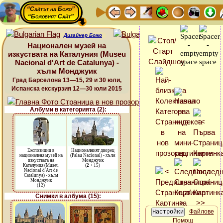
“Сайтът на Божо”
“Божовият Сайт”
Дизайнер Божо
Национален музей на
изкуствата на Каталуния (Museu
Nacional d'Art de Catalunya) -
хълм Монджуик
Град Барселона 13—15, 29 и 30 юли,
Испанска екскурзия 12—30 юли 2015
Албуми в категорията (2):
Експозиции в
Националният дворец
националеня музей на
(Palau Nacional) - хълм
изкуствата на
Монджуик
Каталуния (Museu
(
2
+ 15)
Nacional d'Art de
Catalunya) - хълм
Монджуик
(12)
Снимки в албума (15):
Файлове
Помощ