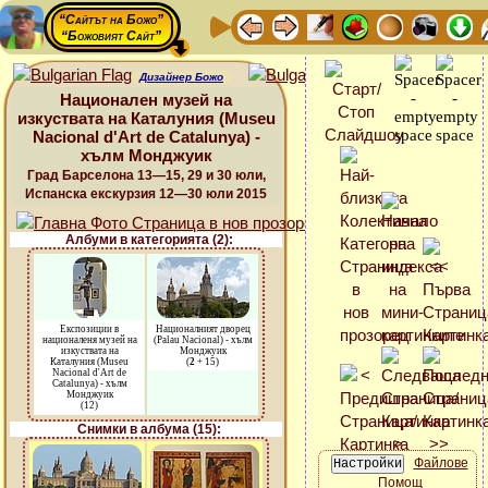
“Сайтът на Божо”
“Божовият Сайт”
Дизайнер Божо
Национален музей на
изкуствата на Каталуния (Museu
Nacional d'Art de Catalunya) -
хълм Монджуик
Град Барселона 13—15, 29 и 30 юли,
Испанска екскурзия 12—30 юли 2015
Албуми в категорията (2):
Експозиции в
Националният дворец
националеня музей на
(Palau Nacional) - хълм
изкуствата на
Монджуик
Каталуния (Museu
(
2
+ 15)
Nacional d'Art de
Catalunya) - хълм
Монджуик
(12)
Снимки в албума (15):
Файлове
Помощ