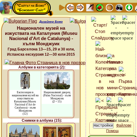
“Сайтът на Божо”
“Божовият Сайт”
Дизайнер Божо
Национален музей на
изкуствата на Каталуния (Museu
Nacional d'Art de Catalunya) -
хълм Монджуик
Град Барселона 13—15, 29 и 30 юли,
Испанска екскурзия 12—30 юли 2015
Албуми в категорията (2):
Експозиции в
Националният дворец
националеня музей на
(Palau Nacional) - хълм
изкуствата на
Монджуик
Каталуния (Museu
(
2
+ 15)
Nacional d'Art de
Catalunya) - хълм
Монджуик
(12)
Снимки в албума (15):
Файлове
Помощ