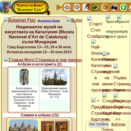
“Сайтът на Божо”
“Божовият Сайт”
Дизайнер Божо
Национален музей на
изкуствата на Каталуния (Museu
Nacional d'Art de Catalunya) -
хълм Монджуик
Град Барселона 13—15, 29 и 30 юли,
Испанска екскурзия 12—30 юли 2015
Албуми в категорията (2):
Експозиции в
Националният дворец
националеня музей на
(Palau Nacional) - хълм
изкуствата на
Монджуик
Каталуния (Museu
(
2
+ 15)
Nacional d'Art de
Catalunya) - хълм
Монджуик
(12)
Снимки в албума (15):
Файлове
Помощ