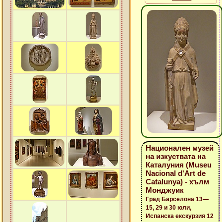
Национален музей
на изкуствата на
Каталуния (Museu
Nacional d'Art de
Catalunya) - хълм
Монджуик
Град Барселона 13—
15, 29 и 30 юли,
Испанска екскурзия 12