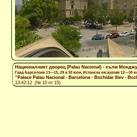
Националният дворец (Palau Nacional) - хълм Мондж
Град Барселона 13—15, 29 и 30 юли, Испанска екскурзия 12—30 ю
“Palace Palau Nacional - Barcelona - Bozhidar Iliev - Boz
13:42:12 (№ 10 от 15)