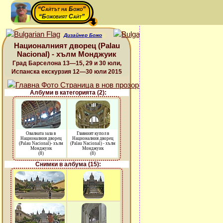
“Сайтът на Божо”
“Божовият Сайт”
Дизайнер Божо
Националният дворец (Palau
Nacional) - хълм Монджуик
Град Барселона 13—15, 29 и 30 юли,
Испанска екскурзия 12—30 юли 2015
Албуми в категорията (2):
Овалната зала в
Главният купол в
Националния дворец
Националния дворец
(Palau Nacional)- хълм
(Palau Nacional) - хълм
Монджуик
Монджуик
(8)
(8)
Снимки в албума (15):