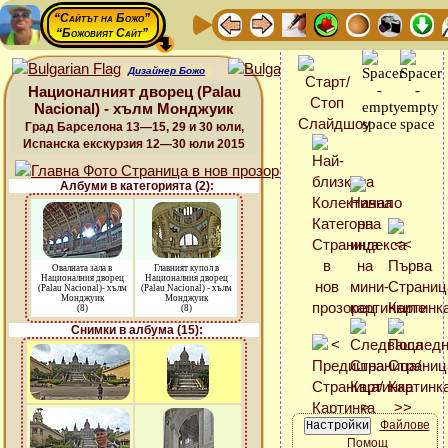
“Сайтът на Божо”
“Божовият Сайт”
Дизайнер Божо
Националният дворец (Palau
Nacional) - хълм Монджуик
Град Барселона 13—15, 29 и 30 юли,
Испанска екскурзия 12—30 юли 2015
Албуми в категорията (2):
Овалната зала в
Главният купол в
Националния дворец
Националния дворец
(Palau Nacional)- хълм
(Palau Nacional) - хълм
Монджуик
Монджуик
(8)
(8)
Снимки в албума (15):
Файлове
Помощ