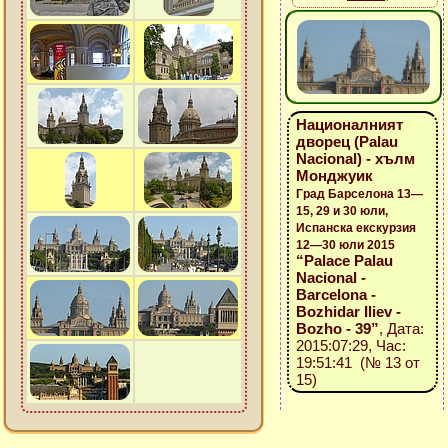
Националният
дворец (Palau
Nacional) - хълм
Монджуик
Град Барселона 13—
15, 29 и 30 юли,
Испанска екскурзия
12—30 юли 2015
“Palace Palau
Nacional -
Barcelona -
Bozhidar Iliev -
Bozho - 39”
, Дата:
2015:07:29, Час:
19:51:41 (№ 13 от
15)