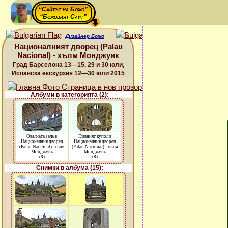
“Сайтът на Божо”
“Божовият Сайт”
Дизайнер Божо
Националният дворец (Palau
Nacional) - хълм Монджуик
Град Барселона 13—15, 29 и 30 юли,
Испанска екскурзия 12—30 юли 2015
Албуми в категорията (2):
Овалната зала в
Главният купол в
Националния дворец
Националния дворец
(Palau Nacional)- хълм
(Palau Nacional) - хълм
Монджуик
Монджуик
(8)
(8)
Снимки в албума (15):