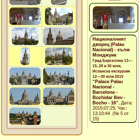
Националният
дворец (Palau
Nacional) - хълм
Монджуик
Град Барселона 13—
15, 29 и 30 юли,
Испанска екскурзия
12—30 юли 2015
“Palace Palau
Nacional -
Barcelona -
Bozhidar Iliev -
Bozho - 16”
, Дата:
2015:07:29, Час:
13:10:44 (№ 5 от
15)