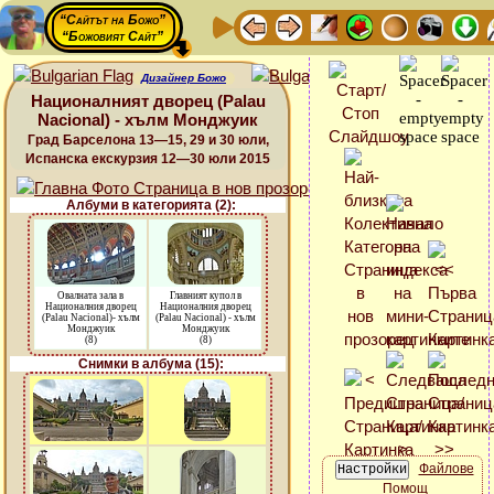
“Сайтът на Божо”
“Божовият Сайт”
Дизайнер Божо
Националният дворец (Palau
Nacional) - хълм Монджуик
Град Барселона 13—15, 29 и 30 юли,
Испанска екскурзия 12—30 юли 2015
Албуми в категорията (2):
Овалната зала в
Главният купол в
Националния дворец
Националния дворец
(Palau Nacional)- хълм
(Palau Nacional) - хълм
Монджуик
Монджуик
(8)
(8)
Снимки в албума (15):
Файлове
Помощ