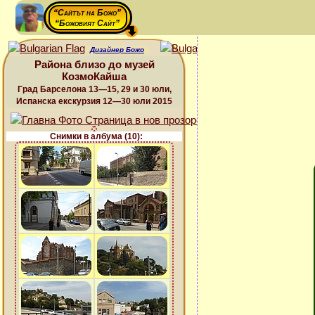
“Сайтът на Божо”
“Божовият Сайт”
Дизайнер Божо
Района близо до музей
КозмоКайша
Град Барселона 13—15, 29 и 30 юли,
Испанска екскурзия 12—30 юли 2015
Снимки в албума (10):