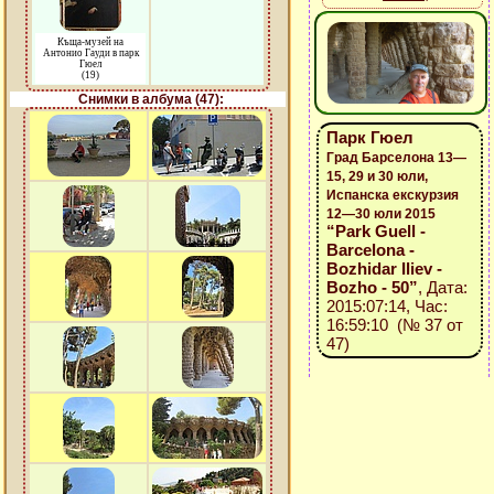
Къща-музей на
Антонио Гауди в парк
Гюел
(19)
Снимки в албума (47):
Парк Гюел
Град Барселона 13—
15, 29 и 30 юли,
Испанска екскурзия
12—30 юли 2015
“Park Guell -
Barcelona -
Bozhidar Iliev -
Bozho - 50”
, Дата:
2015:07:14, Час:
16:59:10 (№ 37 от
47)