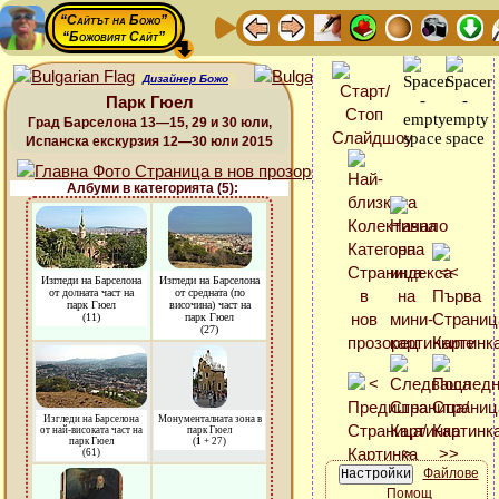
“Сайтът на Божо”
“Божовият Сайт”
Дизайнер Божо
Парк Гюел
Град Барселона 13—15, 29 и 30 юли,
Испанска екскурзия 12—30 юли 2015
Албуми в категорията (5):
Изгледи на Барселона
Изгледи на Барселона
от долната част на
от средната (по
парк Гюел
височина) част на
(11)
парк Гюел
(27)
Изгледи на Барселона
Монументалната зона в
от най-високата част на
парк Гюел
парк Гюел
(
1
+ 27)
(61)
Файлове
Помощ